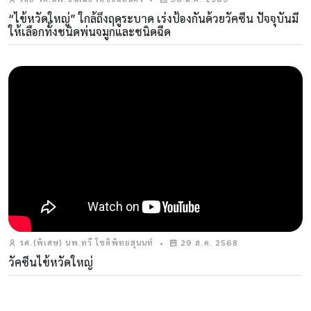
“ไข้หวัดใหญ่” ใกล้ถึงฤดูระบาด เร่งป้องกันด้วยวัคซีน ปัจจุบันมี
ให้เลือกทั้งชนิดพ่นจมูกและชนิดฉีด
รศ.(พิเศษ) นพ.ทวี โชติพิทยสุนนท์
•
29 ส.ค. 2568
วัคซีนไข้หวัดใหญ่